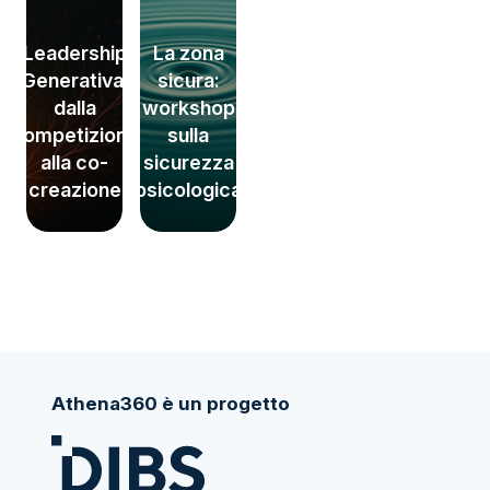
Leadership
La zona
Generativa:
sicura:
dalla
workshop
competizione
sulla
alla co-
sicurezza
creazione
psicologica
Athena360 è un progetto