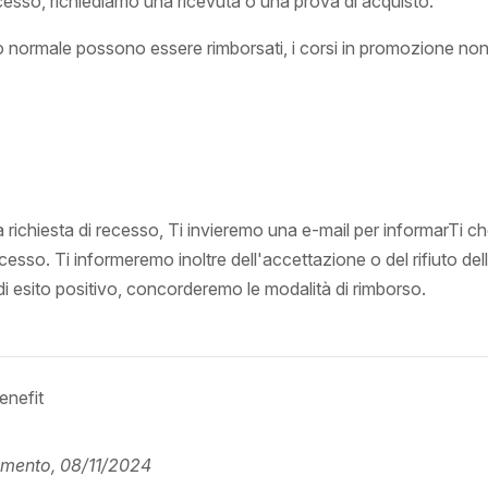
cesso, richiediamo una ricevuta o una prova di acquisto.
zo normale possono essere rimborsati, i corsi in promozione n
a richiesta di recesso, Ti invieremo una e-mail per informarTi 
ecesso. Ti informeremo inoltre dell'accettazione o del rifiuto dell
di esito positivo, concorderemo le modalità di rimborso.
enefit
amento, 08/11/2024