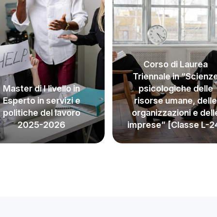
Corso di Laurea
Triennale in “Scienz
Master di I livello in
psicologiche delle
Esperto in servizi e
risorse umane, delle
politiche del lavoro
organizzazioni e dell
2025-2026
imprese” [Classe L-2