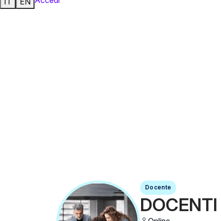
IT
EN
Docente
DOCENTI
Online